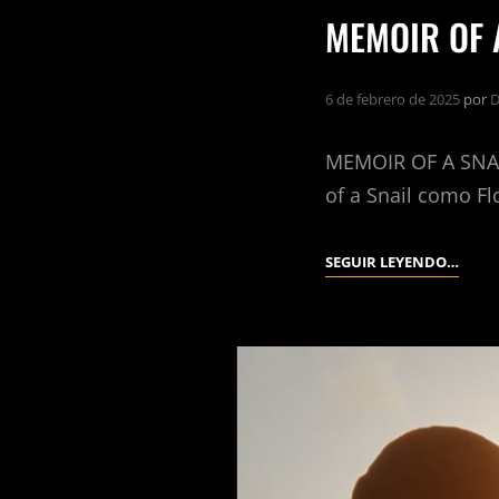
MEMOIR OF A
6 de febrero de 2025
por
D
MEMOIR OF A SNAI
of a Snail como F
MEMO
SEGUIR LEYENDO…
OF
A
SNAIL
(ADA
ELLIO
2024).