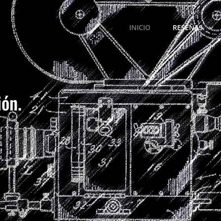
INICIO
RESEÑAS.
ión.