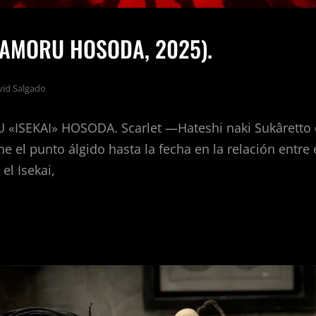
MAMORU HOSODA, 2025).
vid Salgado
«ISEKAI» HOSODA. Scarlet —Hateshi naki Sukâretto 
 el punto álgido hasta la fecha en la relación entre e
l Isekai,
ET.
MORU
DA,