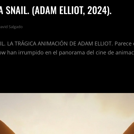
 SNAIL. (ADAM ELLIOT, 2024).
avid Salgado
L. LA TRÁGICA ANIMACIÓN DE ADAM ELLIOT. Parece 
low han irrumpido en el panorama del cine de animac
IR
.
M
T,