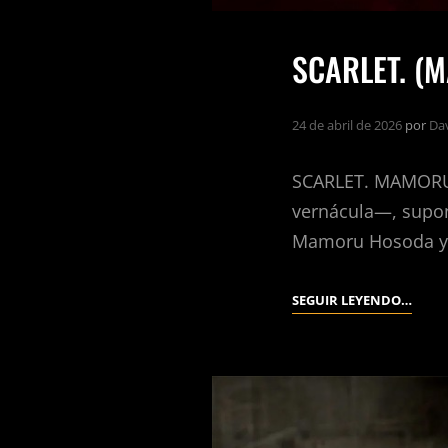
SCARLET. (
24 de abril de 2026
por
Da
SCARLET. MAMORU 
vernácula—, supone
Mamoru Hosoda y e
SCARL
SEGUIR LEYENDO…
(MA
HOSO
2025).