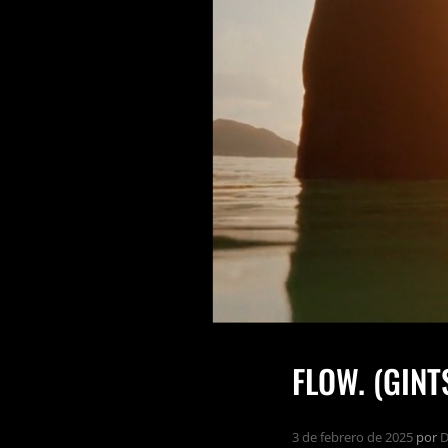
FLOW. (GINT
3 de febrero de 2025
por
D