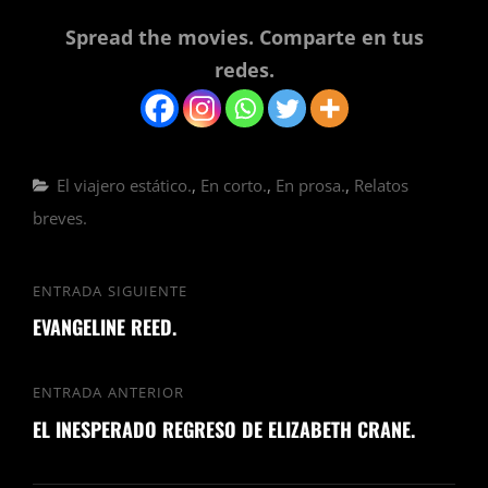
Spread the movies. Comparte en tus
redes.
Categorías
El viajero estático.
,
En corto.
,
En prosa.
,
Relatos
breves.
Navegación
ENTRADA SIGUIENTE
Entrada
de
EVANGELINE REED.
siguiente
entradas
ENTRADA ANTERIOR
Entrada
EL INESPERADO REGRESO DE ELIZABETH CRANE.
anterior