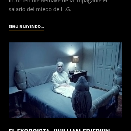
incontenible Remake de la impagable El
salario del miedo de H.G.
SORCERER.
SEGUIR LEYENDO…
(WILLIAM
FRIEDKIN,
1977).