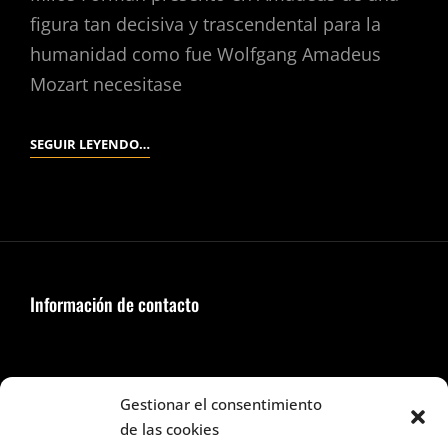
figura tan decisiva y trascendental para la
humanidad como fue Wolfgang Amadeus
Mozart necesitase
AMADEUS.
SEGUIR LEYENDO…
(MILOŠ
FORMAN,
1984).
Información de contacto
Seguir en Facebook e Instagram
Gestionar el consentimiento
de las cookies