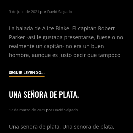
SOLEDAD.
3 de julio de 2021
por
David Salgado
La balada de Alice Blake. El capitán Robert
Parker -así le gustaba presentarse, fuese o no
realmente un capitán- no era un buen
hombre, aunque es justo decir que tampoco
A
SEGUIR LEYENDO…
BORDO
DEL
UNA SEÑORA DE PLATA.
ALICE
BLAKE.
12 de marzo de 2021
por
David Salgado
Una señora de plata. Una señora de plata,