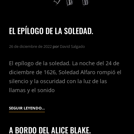
EL EPÍLOGO DE LA SOLEDAD.
26 de diciembre de 2022
por
David Salgado
El epílogo de la soledad. La noche del 24 de
diciembre de 1626, Soledad Alfaro rompió el
silencio y la oscuridad con la luz de las
llamas y el sonido
EL
SEGUIR LEYENDO…
EPÍLOGO
DE
A BORDO DEL ALICE BLAKE.
LA