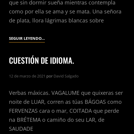
que sin dormir sueña mientras contempla
como por ella se ama y se mata. Una señora
de plata, llora lágrimas blancas sobre
UNA
SEGUIR LEYENDO…
SEÑORA
DE
CUESTIÓN DE IDIOMA.
PLATA.
12 de marzo de 2021
por
David Salgado
Verbas máxicas. VAGALUME que quixeras ser
noite de LUAR, corren as túas BÁGOAS como
FERVENZAS cara o mar, COITADA que perde
na BRÉTEMA o camiño do seu LAR, de
SAUDADE