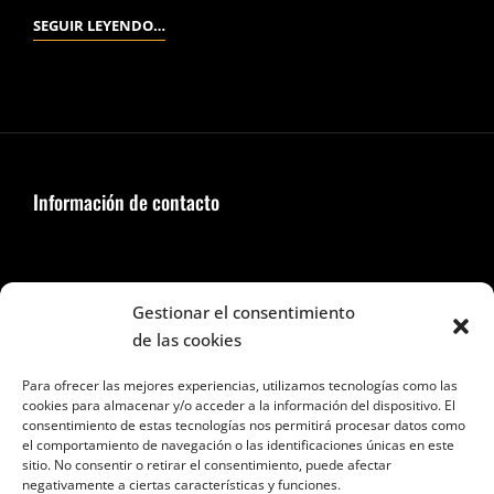
ED
SEGUIR LEYENDO…
WOOD.
(TIM
BURTON,
1994.)
Información de contacto
Seguir en Facebook e Instagram
Gestionar el consentimiento
de las cookies
Para ofrecer las mejores experiencias, utilizamos tecnologías como las
cookies para almacenar y/o acceder a la información del dispositivo. El
consentimiento de estas tecnologías nos permitirá procesar datos como
el comportamiento de navegación o las identificaciones únicas en este
Categorías
sitio. No consentir o retirar el consentimiento, puede afectar
negativamente a ciertas características y funciones.