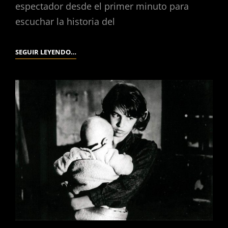
espectador desde el primer minuto para
escuchar la historia del
UN
SEGUIR LEYENDO…
CONDENADO
A
MUERTE
SE
HA
ESCAPADO.
(ROBERT
BRESSON,
1956).