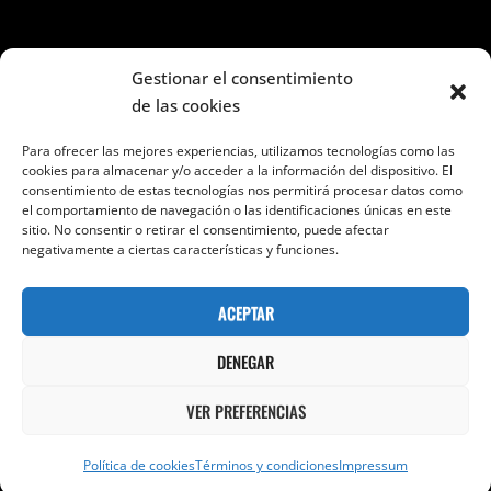
Seguir en Facebook e Instagram
Gestionar el consentimiento
de las cookies
Para ofrecer las mejores experiencias, utilizamos tecnologías como las
cookies para almacenar y/o acceder a la información del dispositivo. El
consentimiento de estas tecnologías nos permitirá procesar datos como
el comportamiento de navegación o las identificaciones únicas en este
Categorías
sitio. No consentir o retirar el consentimiento, puede afectar
negativamente a ciertas características y funciones.
Categorías
ACEPTAR
DENEGAR
VER PREFERENCIAS
Copyright © 2026
24 Sombras Por Segundo
Términos Y
Condiciones
|
Bold Photography Por
Catch Themes
Política de cookies
Términos y condiciones
Impressum