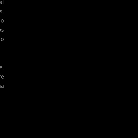
al
s,
do
os
so
e,
re
na