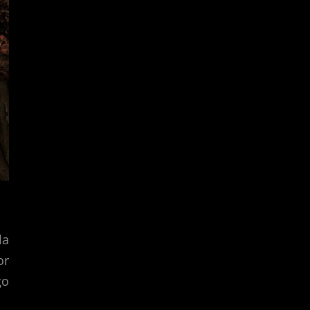
la
or
go