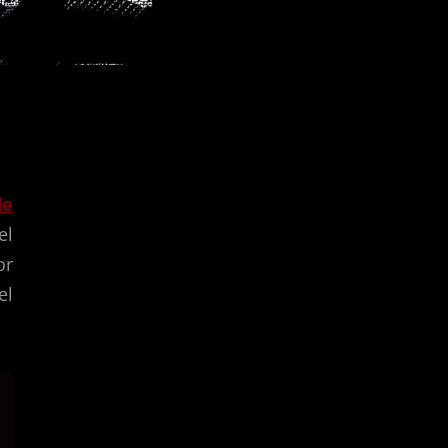
de
el
or
el