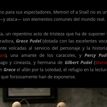
mo para sus espectadores, Memoir of a Snail no es u
a —y ataca— son elementos comunes del mundo real.
, un repentino acto de tristeza que ha de suponer 
rradora,
Grace Pudel
(dotada con las excelentes voc
nte volcadas al servicio del personaje y la historia
nan
), una amante de los caracoles, y
Percy Pud
 mago y cineasta, y hermana de
Gilbert Pudel
(
Man
on
Grace
el afán por la soledad, el refugio en la lectur
l que forzosamente han de exponerse.