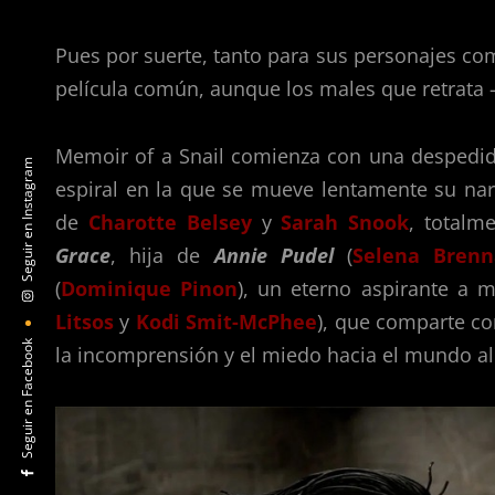
Pues por suerte, tanto para sus personajes co
película común, aunque los males que retrat
Memoir of a Snail comienza con una despedida
Seguir en Instagram
espiral en la que se mueve lentamente su na
de
Charotte Belsey
y
Sarah Snook
, totalme
Grace
, hija de
Annie Pudel
(
Selena Bren
(
Dominique Pinon
), un eterno aspirante a
Litsos
y
Kodi Smit-McPhee
), que comparte c
Seguir en Facebook
la incomprensión y el miedo hacia el mundo a