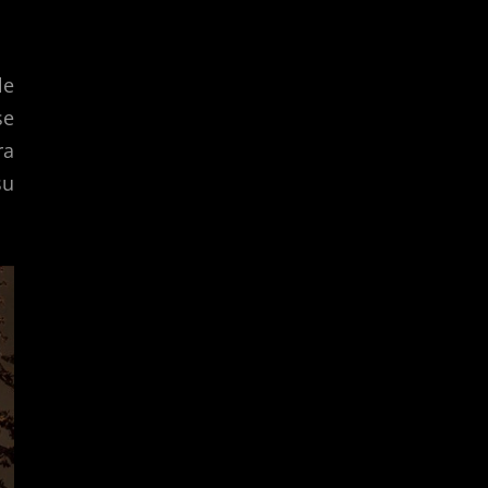
le
se
ra
su