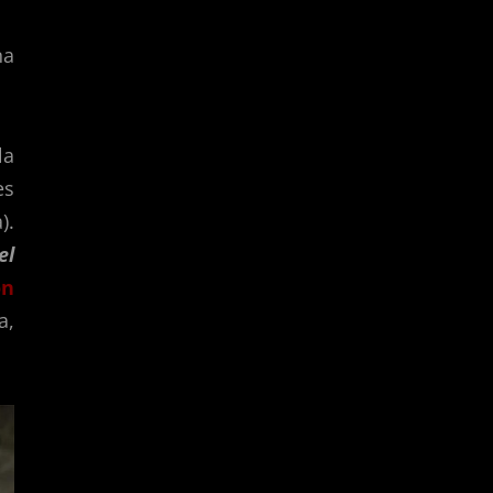
na
la
es
).
el
on
a,