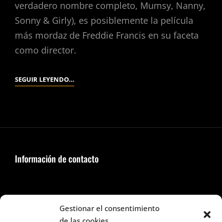
verdadero nombre completo, Mumsy, Nanny,
Sonny & Girly), es posiblemente la película
más mordaz de Freddie Francis en su faceta
como director.
GIRLY.
SEGUIR LEYENDO…
(FREDDIE
FRANCIS,
1970).
Información de contacto
Seguir en Facebook e Instagram
Gestionar el consentimiento
de las cookies