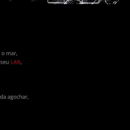
 o mar,
 seu
LAR
,
ida agochar,