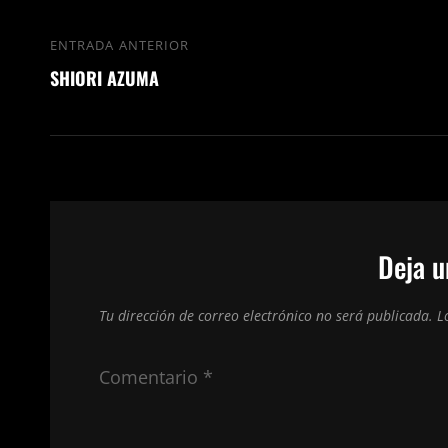
Navegación
ENTRADA ANTERIOR
Entrada
de
SHIORI AZUMA
anterior
entradas
Deja u
Tu dirección de correo electrónico no será publicada.
L
Comentario
*