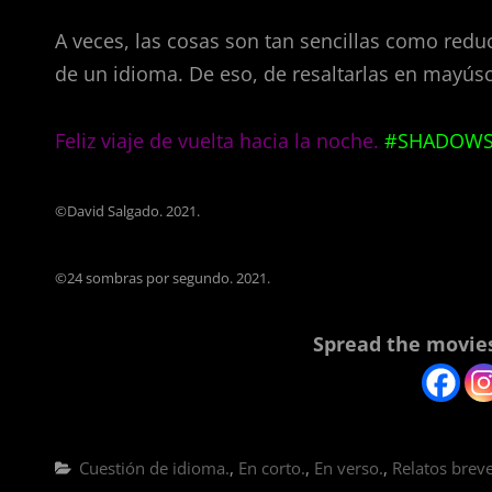
A veces, las cosas son tan sencillas como redu
de un idioma. De eso, de resaltarlas en mayúscu
Feliz viaje de vuelta hacia la noche.
#SHADOWS
©David Salgado. 2021.
©24 sombras por segundo. 2021.
Spread the movies
Categorías
Cuestión de idioma.
,
En corto.
,
En verso.
,
Relatos breve