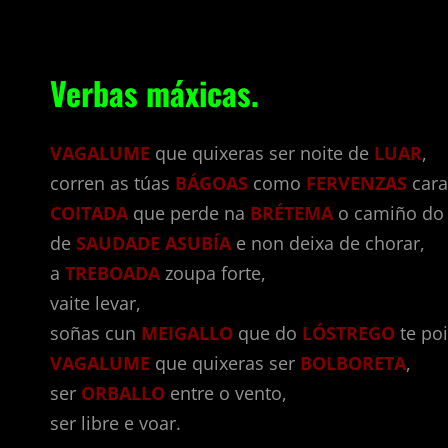
Verbas máxicas.
VAGALUME
que quixeras ser noite de
LUAR
,
corren as túas
BÁGOAS
como
FERVENZAS
cara
COITADA
que perde na
BRÉTEMA
o camiño do
de
SAUDADE ASUBÍA
e non deixa de chorar,
a
TREBOADA
zoupa forte,
vaite levar,
soñas cun
MEIGALLO
que do
LÓSTREGO
te po
VAGALUME
que quixeras ser
BOLBORETA
,
ser
ORBALLO
entre o vento,
ser libre e voar.