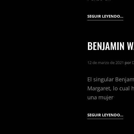
EL
SEGUIR LEYENDO…
ESPEJ
DEL
FIN
BENJAMIN W
DEL
MUN
12 de marzo de 2021
por
D
El singular Benja
Margaret, lo cual
una mujer
BENJ
SEGUIR LEYENDO…
WATT