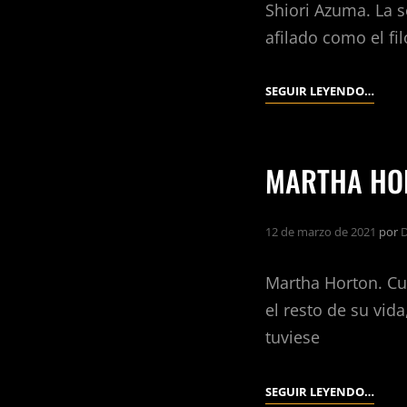
Shiori Azuma. La s
afilado como el fi
SHIOR
SEGUIR LEYENDO…
AZU
MARTHA HO
12 de marzo de 2021
por
D
Martha Horton. Cu
el resto de su vi
tuviese
MAR
SEGUIR LEYENDO…