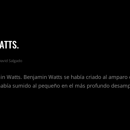
O
ATTS.
DO.
avid Salgado
min Watts. Benjamin Watts se había criado al amparo 
 había sumido al pequeño en el más profundo desamp
AMIN
S.