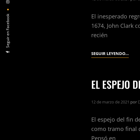
El inesperado reg
Seguir en Facebook
1674, John Clark c
recién
EL
SEGUIR LEYENDO…
INES
REGR
DE
EL ESPEJO D
ELIZ
CRAN
12 de marzo de 2021
por
D
El espejo del fin 
como tramo final d
Pensó en