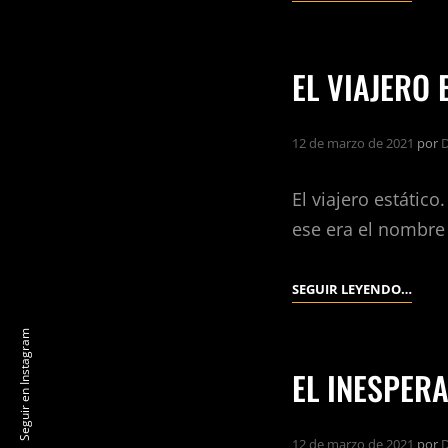
REED.
EL VIAJERO 
12 de marzo de 2021
por
D
El viajero estático
ese era el nombre 
EL
SEGUIR LEYENDO…
VIAJE
Seguir en Instagram
ESTÁT
EL INESPER
12 de marzo de 2021
por
D