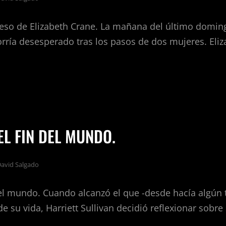
reso de Elizabeth Crane. La mañana del último domin
orría desesperado tras los pasos de dos mujeres. Eliz
PERADO
ESO
EL FIN DEL MUNDO.
ABETH
E.
avid Salgado
del mundo. Cuando alcanzó el que -desde hacía algún
e su vida, Harriett Sullivan decidió reflexionar sobre