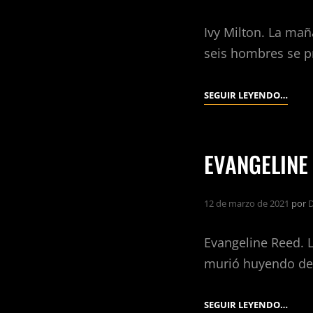
Ivy Milton. La mañ
seis hombres se pr
IVY
SEGUIR LEYENDO…
MILT
EVANGELINE
12 de marzo de 2021
por
D
Evangeline Reed. 
murió huyendo de s
EVAN
SEGUIR LEYENDO…