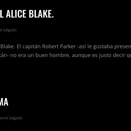
 ALICE BLAKE.
d Salgado
 Blake. El capitán Robert Parker -así le gustaba prese
tán- no era un buen hombre, aunque es justo decir 
DO
MA
E.
avid Salgado