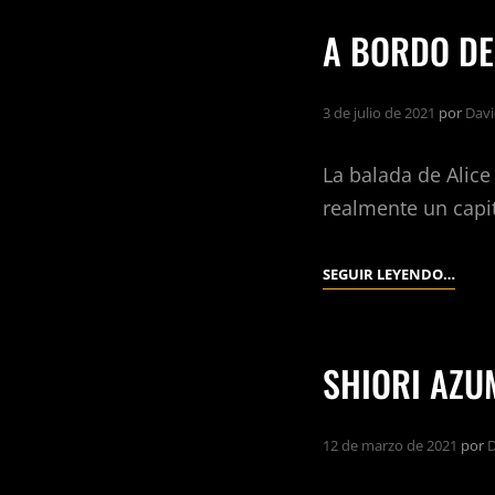
A BORDO DEL
3 de julio de 2021
por
Davi
La balada de Alice
realmente un capi
A
SEGUIR LEYENDO…
BOR
DEL
ALICE
SHIORI AZU
BLAK
12 de marzo de 2021
por
D