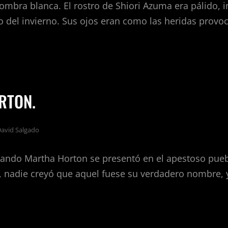
ombra blanca. El rostro de Shiori Azuma era pálido, i
lo del invierno. Sus ojos eran como las heridas provo
I
MA
RTON.
avid Salgado
ando Martha Horton se presentó en el apestoso pue
da, nadie creyó que aquel fuese su verdadero nombre,
THA