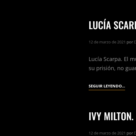
HORT
LUCÍA SCAR
12 de marzo de 2021
por
D
Lucía Scarpa. El m
su prisión, no gu
LUCÍ
SEGUIR LEYENDO…
SCAR
IVY MILTON.
12 de marzo de 2021
por
D