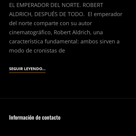
EL EMPERADOR DEL NORTE. ROBERT
ALDRICH, DESPUÉS DE TODO. El emperador
del norte comparte con su autor
cinematográfico, Robert Aldrich, una
característica fundamental: ambos sirven a
modo de cronistas de
EL
SEGUIR LEYENDO…
EMPERADOR
DEL
NORTE.
(ROBERT
ALDRICH,
1973).
Información de contacto