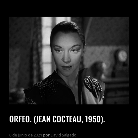
ORFEO. (JEAN COCTEAU, 1950).
8 de junio de 2021
por
David Salgado