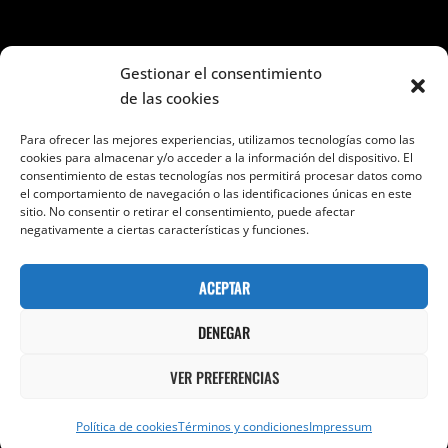
Seguir en Facebook e Instagram
Gestionar el consentimiento
de las cookies
Para ofrecer las mejores experiencias, utilizamos tecnologías como las
cookies para almacenar y/o acceder a la información del dispositivo. El
consentimiento de estas tecnologías nos permitirá procesar datos como
el comportamiento de navegación o las identificaciones únicas en este
Categorías
sitio. No consentir o retirar el consentimiento, puede afectar
negativamente a ciertas características y funciones.
Categorías
ACEPTAR
DENEGAR
VER PREFERENCIAS
Copyright © 2026
24 Sombras Por Segundo
Términos Y
Condiciones
|
Bold Photography Por
Catch Themes
Política de cookies
Términos y condiciones
Impressum