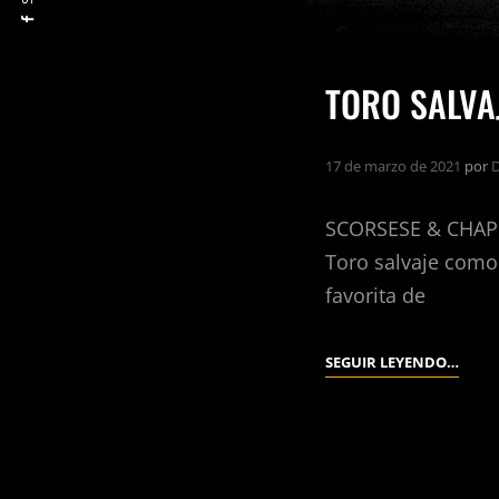
TORO SALVAJ
17 de marzo de 2021
por
D
SCORSESE & CHAPM
Toro salvaje como 
favorita de
TORO
SEGUIR LEYENDO…
SALVA
(MAR
SCORS
1980).