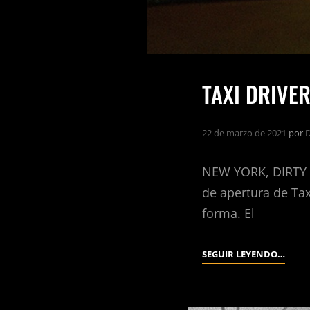
TAXI DRIVER
22 de marzo de 2021
por
D
NEW YORK, DIRTY 
de apertura de Tax
forma. El
TAXI
SEGUIR LEYENDO…
DRIVE
(MAR
SCORS