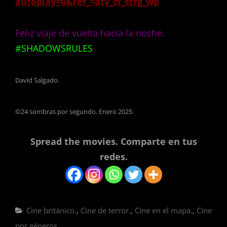
autoplay=0&ref_=atv_cf_strg_wb
Feliz viaje de vuelta hacia la noche.
#SHADOWSRULES
David Salgado.
©24 sombras por segundo. Enero 2025.
Spread the movies. Comparte en tus
redes.
Categorías
Cine británico.
,
Cine de terror.
,
Cine en el mapa.
,
Cine
por géneros.