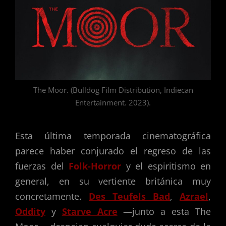
The Moor. (Bulldog Film Distribution, Indiecan
Entertainment. 2023).
Esta última temporada cinematográfica
parece haber conjurado el regreso de las
fuerzas del
Folk-Horror
y el espiritismo en
general, en su vertiente británica muy
concretamente.
Des Teufels Bad
,
Azrael
,
Oddity
y
Starve Acre
—junto a esta The