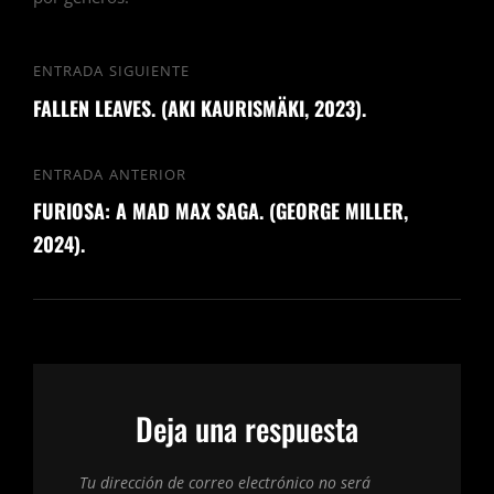
Navegación
ENTRADA SIGUIENTE
Entrada
de
FALLEN LEAVES. (AKI KAURISMÄKI, 2023).
siguiente
entradas
ENTRADA ANTERIOR
Entrada
FURIOSA: A MAD MAX SAGA. (GEORGE MILLER,
anterior
2024).
Deja una respuesta
Tu dirección de correo electrónico no será