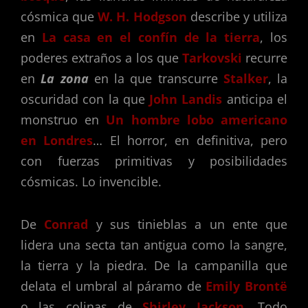
cósmica que
W. H. Hodgson
describe y utiliza
en
La casa en el confín de la tierra
, los
poderes extraños a los que
Tarkovski
recurre
en
La zona
en la que transcurre
Stalker
, la
oscuridad con la que
John Landis
anticipa el
monstruo en
Un hombre lobo americano
en Londres
… El horror, en definitiva, pero
con fuerzas primitivas y posibilidades
cósmicas. Lo invencible.
De
Conrad
y sus tinieblas a un ente que
lidera una secta tan antigua como la sangre,
la tierra y la piedra. De la campanilla que
delata el umbral al páramo de
Emily
Brontë
o las colinas de
Shirley Jackson
. Todo