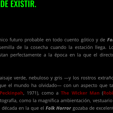
DE EXISTIR.
nico futuro probable en todo cuento gótico y de
Fo
semilla de la cosecha cuando la estación llega. L
stan perfectamente a la época en la que el direct
paisaje verde, nebuloso y gris —y los rostros extrañ
 que el mundo ha olvidado— con un aspecto que t
Peckinpah
, 1971), como a
The Wicker Man
(
Rob
fotografía, como la magnífica ambientación, vestuario
na década en la que el
Folk Horror
gozaba de excelen