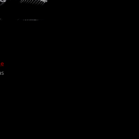
ne
as