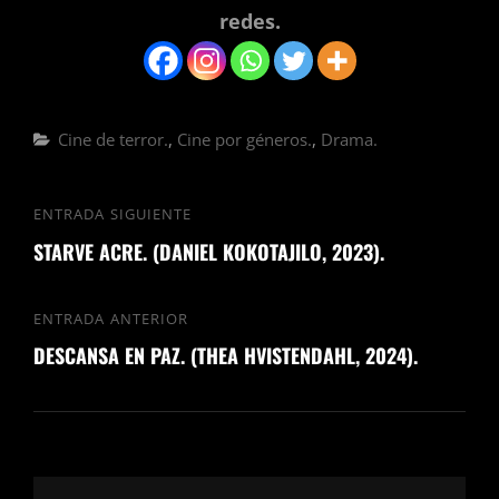
redes.
Categorías
Cine de terror.
,
Cine por géneros.
,
Drama.
Navegación
ENTRADA SIGUIENTE
Entrada
de
STARVE ACRE. (DANIEL KOKOTAJILO, 2023).
siguiente
entradas
ENTRADA ANTERIOR
Entrada
DESCANSA EN PAZ. (THEA HVISTENDAHL, 2024).
anterior