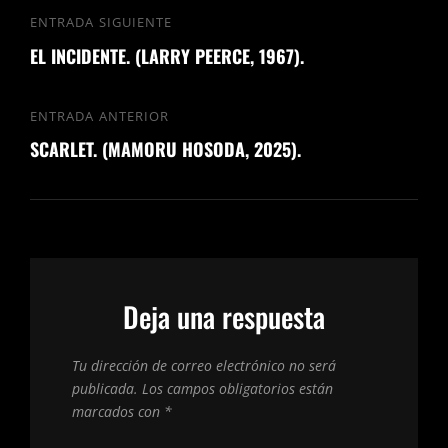
Navegación
ENTRADA SIGUIENTE
Entrada
de
EL INCIDENTE. (LARRY PEERCE, 1967).
siguiente
entradas
ENTRADA ANTERIOR
Entrada
SCARLET. (MAMORU HOSODA, 2025).
anterior
Deja una respuesta
Tu dirección de correo electrónico no será
publicada.
Los campos obligatorios están
marcados con
*