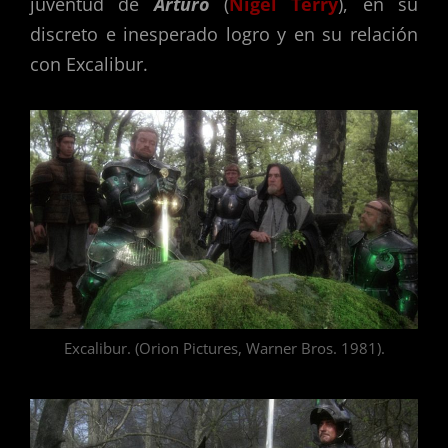
juventud de
Arturo
(
Nigel Terry
), en su
discreto e inesperado logro y en su relación
con Excalibur.
Excalibur. (Orion Pictures, Warner Bros. 1981).