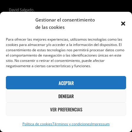
David Salgado.
Gestionar el consentimiento
de las cookies
©24 sombras por segundo. Noviembre 2022.
Para ofrecer las mejores experiencias, utilizamos tecnologías como las
Spread the movies. Comparte en tus
cookies para almacenar y/o acceder a la información del dispositivo. El
consentimiento de estas tecnologías nos permitirá procesar datos como
redes.
el comportamiento de navegación o las identificaciones únicas en este
sitio. No consentir o retirar el consentimiento, puede afectar
negativamente a ciertas características y funciones.
ACEPTAR
Categorías
Cine británico.
,
Cine de aventuras.
,
Cine en el mapa.
,
Cine Fantástico.
,
Cine por directores.
,
Cine por géneros.
,
DENEGAR
Drama.
,
John Boorman.
VER PREFERENCIAS
Navegación
ENTRADA SIGUIENTE
Entrada
Política de cookies
Términos y condiciones
Impressum