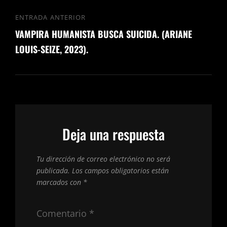
entradas
ENTRADA ANTERIOR
Entrada
VAMPIRA HUMANISTA BUSCA SUICIDA. (ARIANE
anterior
LOUIS-SEIZE, 2023).
Deja una respuesta
Tu dirección de correo electrónico no será
publicada.
Los campos obligatorios están
marcados con
*
Comentario
*