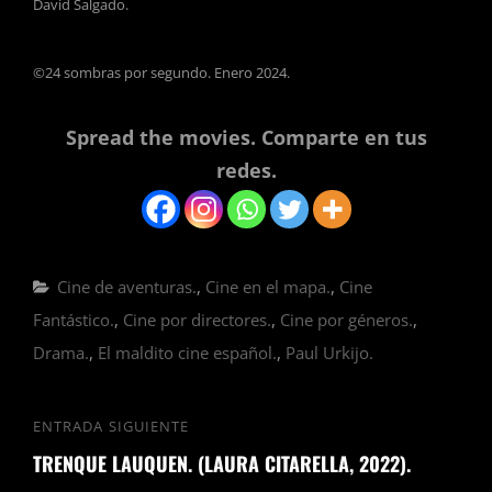
David Salgado.
©24 sombras por segundo. Enero 2024.
Spread the movies. Comparte en tus
redes.
Categorías
Cine de aventuras.
,
Cine en el mapa.
,
Cine
Fantástico.
,
Cine por directores.
,
Cine por géneros.
,
Drama.
,
El maldito cine español.
,
Paul Urkijo.
Navegación
ENTRADA SIGUIENTE
Entrada
de
TRENQUE LAUQUEN. (LAURA CITARELLA, 2022).
siguiente