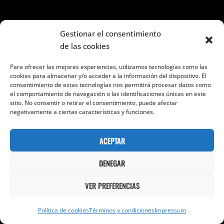
Gestionar el consentimiento
Spread the movies. Comparte en tus
de las cookies
redes.
Para ofrecer las mejores experiencias, utilizamos tecnologías como las
cookies para almacenar y/o acceder a la información del dispositivo. El
consentimiento de estas tecnologías nos permitirá procesar datos como
el comportamiento de navegación o las identificaciones únicas en este
sitio. No consentir o retirar el consentimiento, puede afectar
Categorías
Cine de acción.
,
Cine de animación.
,
Cine de
negativamente a ciertas características y funciones.
aventuras.
,
Cine en el mapa.
,
Cine Fantástico.
,
Cine
ACEPTAR
oriental.
,
Cine por géneros.
DENEGAR
Navegación
ENTRADA SIGUIENTE
Entrada
VER PREFERENCIAS
de
LA SERPIENTE BLANCA. (AMP WONG, ZHAO JI PING,
siguiente
entradas
2019).
Política de cookies
Términos y condiciones
Impressum