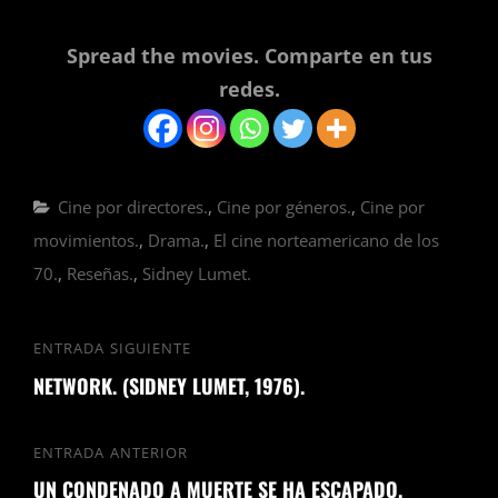
Spread the movies. Comparte en tus
redes.
Categorías
Cine por directores.
,
Cine por géneros.
,
Cine por
movimientos.
,
Drama.
,
El cine norteamericano de los
70.
,
Reseñas.
,
Sidney Lumet.
Navegación
ENTRADA SIGUIENTE
Entrada
de
NETWORK. (SIDNEY LUMET, 1976).
siguiente
entradas
ENTRADA ANTERIOR
Entrada
UN CONDENADO A MUERTE SE HA ESCAPADO.
anterior