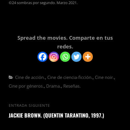
©24 sombras por segundo. Marzo 2021.
Spread the movies. Comparte en tus
redes.
Categorías
Cine de acción.
,
Cine de ciencia-ficción.
,
Cine noir.
,
Cine por géneros.
,
Drama.
,
Reseñas.
Navegación
ENTRADA SIGUIENTE
Entrada
de
JACKIE BROWN. (QUENTIN TARANTINO, 1997.)
siguiente
entradas