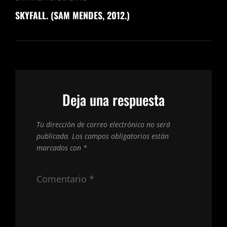
Navegación
Entrada
de
SKYFALL. (SAM MENDES, 2012.)
siguiente
entradas
Deja una respuesta
Tu dirección de correo electrónico no será
publicada.
Los campos obligatorios están
marcados con
*
Comentario
*