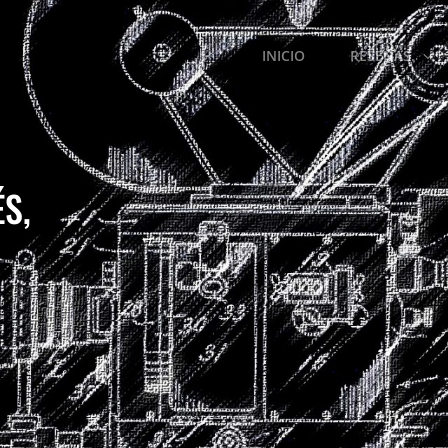
INICIO
RESEÑAS.
S,