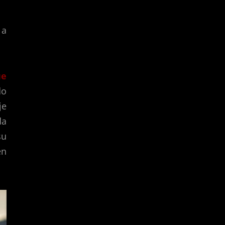
 a
ue
do
je
da
su
en