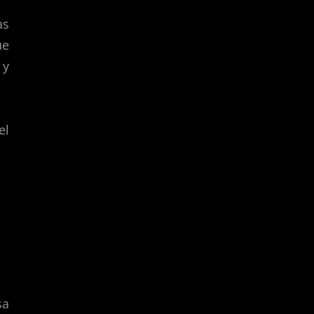
as
ue
 y
el
sa