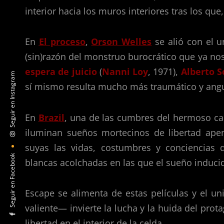
interior hacia los muros interiores tras los que,
En
El proceso
,
Orson Welles
se alió con el 
(sin)razón del monstruo burocrático que ya n
espera de juicio
(
Nanni Loy
, 1971),
Alberto S
Seguir en Instagram
sí mismo resulta mucho más traumático y angus
En
Brazil
, una de las cumbres del hermoso ca
iluminan sueños mortecinos de libertad ape
suyas las vidas, costumbres y conciencias 
Seguir en Facebook
blancas acolchadas en las que el sueño induci
Escape se alimenta de estas películas y el u
valiente— invierte la lucha y la huida del protag
libertad en el interior de la celda.