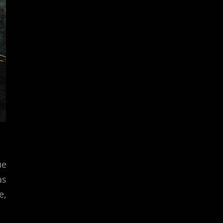
ue
as
e,