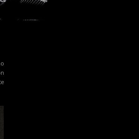
mo
on
te