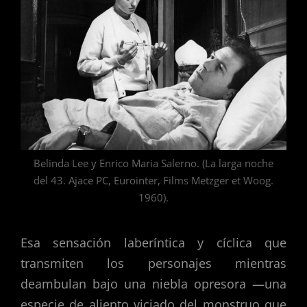
Belinda Lee y Enrico Maria Salerno. (La larga noche
del 43. Ajace PC, Eurointer, Films Metzger et Woog.
1960).
Esa sensación laberíntica y cíclica que
transmiten los personajes mientras
deambulan bajo una niebla opresora —una
especie de aliento viciado del monstruo que