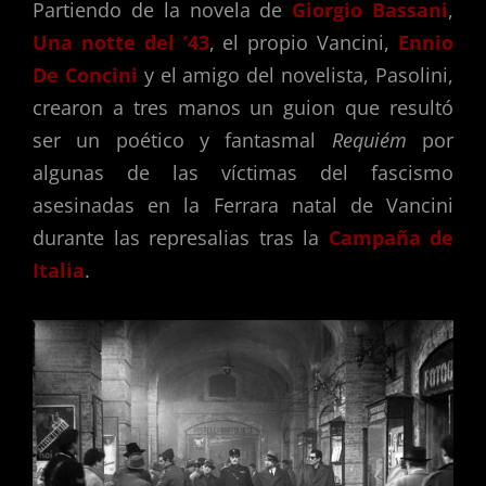
Partiendo de la novela de
Giorgio Bassani
,
Una notte del ’43
, el propio Vancini,
Ennio
De Concini
y el amigo del novelista, Pasolini,
crearon a tres manos un guion que resultó
ser un poético y fantasmal
Requiém
por
algunas de las víctimas del fascismo
asesinadas en la Ferrara natal de Vancini
durante las represalias tras la
Campaña de
Italia
.