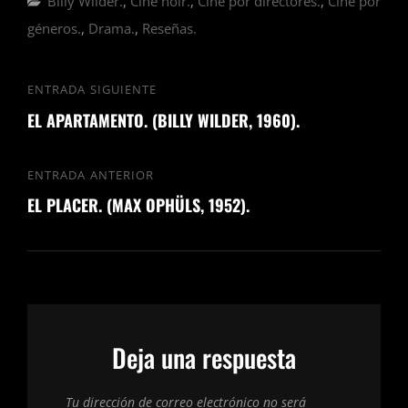
Billy Wilder.
,
Cine noir.
,
Cine por directores.
,
Cine por
géneros.
,
Drama.
,
Reseñas.
Navegación
ENTRADA SIGUIENTE
Entrada
de
EL APARTAMENTO. (BILLY WILDER, 1960).
siguiente
entradas
ENTRADA ANTERIOR
Entrada
EL PLACER. (MAX OPHÜLS, 1952).
anterior
Deja una respuesta
Tu dirección de correo electrónico no será