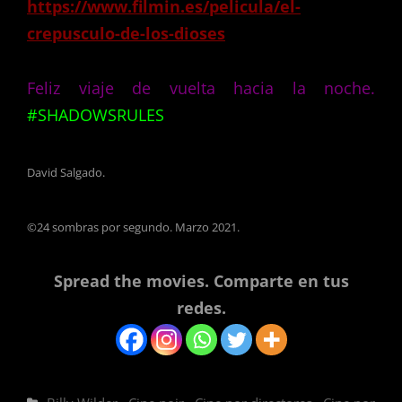
https://www.filmin.es/pelicula/el-
crepusculo-de-los-dioses
Feliz viaje de vuelta hacia la noche.
#SHADOWSRULES
David Salgado.
©24 sombras por segundo. Marzo 2021.
Spread the movies. Comparte en tus
redes.
Categorías