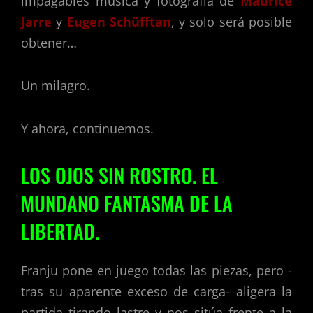
impagables música y fotografía de
Maurice
Jarre
y
Eugen Schüfftan
, y solo será posible
obtener…
Un milagro.
Y ahora, continuemos.
LOS OJOS SIN ROSTRO. EL
MUNDANO FANTASMA DE LA
LIBERTAD.
Franju pone en juego todas las piezas, pero -
tras su aparente exceso de carga- aligera la
partida tirando lastre y nos sitúa frente a la