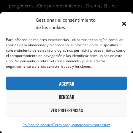
por géneros.
,
Cine por movimientos.
,
Drama.
,
El cine
durante los años 60.
,
Reseñas.
,
Serie B.
Gestionar el consentimiento
de las cookies
Navegación
ENTRADA SIGUIENTE
Entrada
Para ofrecer las mejores experiencias, utilizamos tecnologías como las
de
A BORDO DEL ALICE BLAKE.
siguiente
cookies para almacenar y/o acceder a la información del dispositivo. El
consentimiento de estas tecnologías nos permitirá procesar datos como
entradas
el comportamiento de navegación o las identificaciones únicas en este
sitio. No consentir o retirar el consentimiento, puede afectar
ENTRADA ANTERIOR
Entrada
negativamente a ciertas características y funciones.
LA MANO DEL DIABLO. (MAURICE TOURNEUR, 1943).
anterior
ACEPTAR
DENEGAR
VER PREFERENCIAS
Deja una respuesta
Política de cookies
Términos y condiciones
Impressum